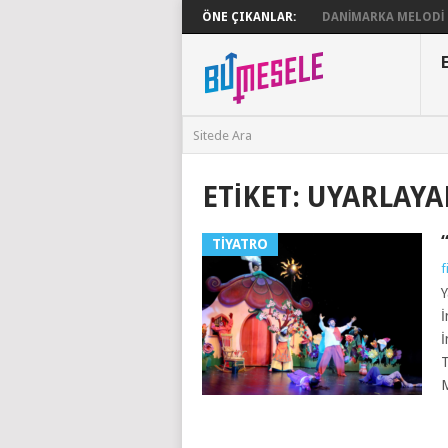
ÖNE ÇIKANLAR:
DANIMARKA MELODI G
ETIKET:
UYARLAYAN
TIYATRO
f
Y
İ
İ
T
M