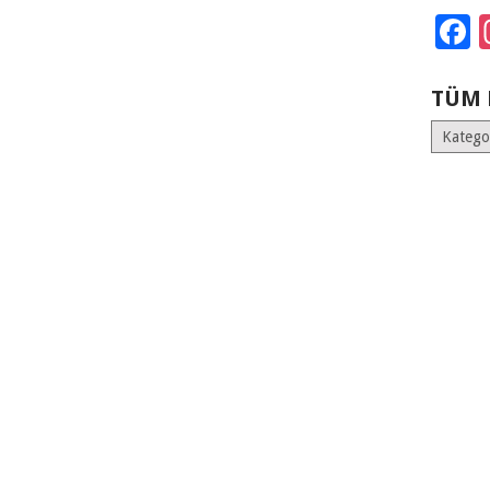
F
TÜM 
Tüm
Kategoril