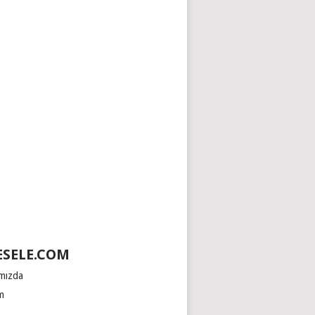
SELE.COM
mızda
im