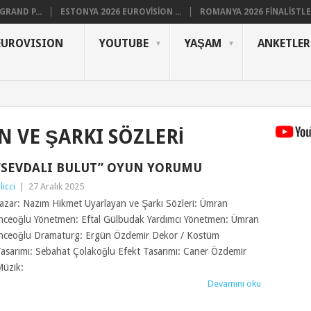
RAND P...
ESTONYA 2026 EUROVISION ...
ROMANYA 2026 FINALISTLER
EUROVISION
YOUTUBE
YAŞAM
ANKETLER
 VE ŞARKI SÖZLERI
“SEVDALI BULUT” OYUN YORUMU
ilicci
|
27 Aralık 2025
azar: Nazım Hikmet Uyarlayan ve Şarkı Sözleri: Ümran
nceoğlu Yönetmen: Eftal Gülbudak Yardımcı Yönetmen: Ümran
nceoğlu Dramaturg: Ergün Özdemir Dekor / Kostüm
asarımı: Sebahat Çolakoğlu Efekt Tasarımı: Caner Özdemir
üzik:
Devamını oku