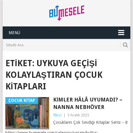
MENÜ
ETIKET:
UYKUYA GEÇIŞI
KOLAYLAŞTIRAN ÇOCUK
KITAPLARI
KIMLER HÂLÂ UYUMADI? –
ÇOCUK KITAP
NANNA NEBHÖVER
filicci
|
3 Aralık 2025
Çocukların Çok Sevdiği Kitaplar Serisi – 8
https://www.bumesele.com/category/yasam/kultur-