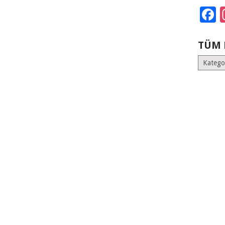
F
TÜM 
Tüm
Kategoril