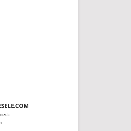
SELE.COM
mızda
im