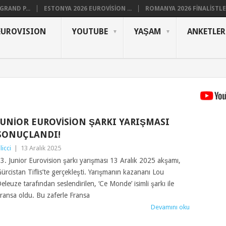
RAND P...
ESTONYA 2026 EUROVISION ...
ROMANYA 2026 FINALISTLER
EUROVISION
YOUTUBE
YAŞAM
ANKETLER
JUNIOR EUROVISION ŞARKI YARIŞMASI
SONUÇLANDI!
ilicci
|
13 Aralık 2025
3. Junior Eurovision şarkı yarışması 13 Aralık 2025 akşamı,
ürcistan Tiflis’te gerçekleşti. Yarışmanın kazananı Lou
eleuze tarafından seslendirilen, ‘Ce Monde’ isimli şarkı ile
ransa oldu. Bu zaferle Fransa
Devamını oku