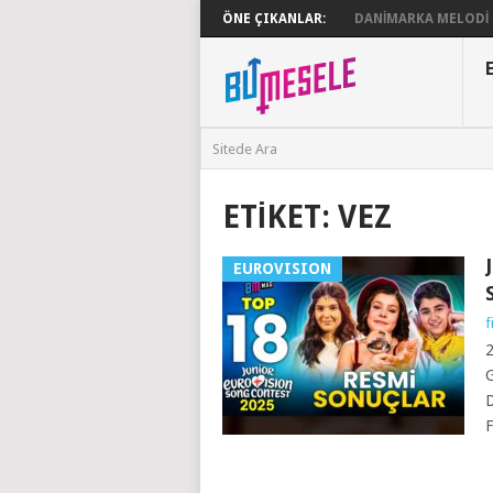
ÖNE ÇIKANLAR:
DANIMARKA MELODI G
ETIKET:
VEZ
EUROVISION
f
2
G
D
F