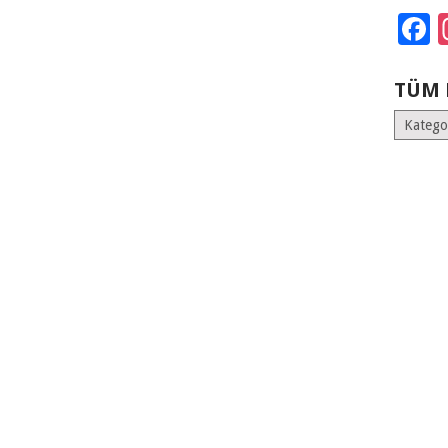
F
TÜM 
Tüm
Kategoril