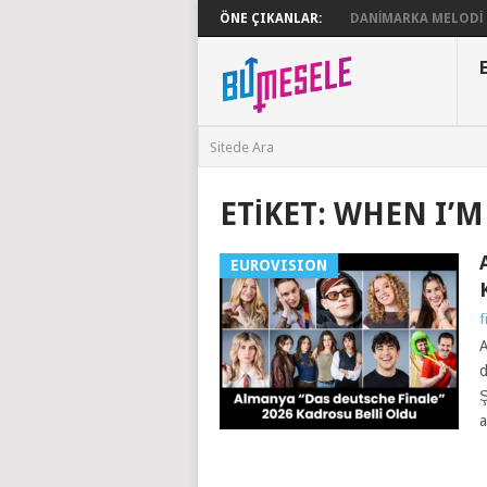
ÖNE ÇIKANLAR:
DANIMARKA MELODI G
ETIKET:
WHEN I’M
EUROVISION
f
A
d
Ş
a