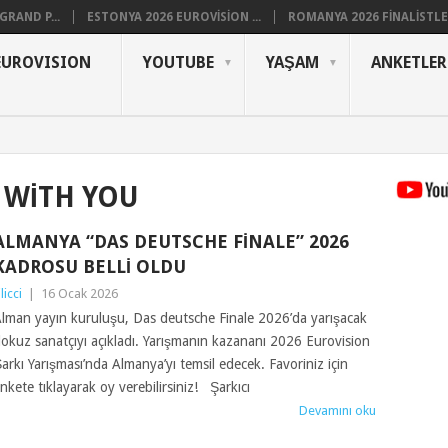
RAND P...
ESTONYA 2026 EUROVISION ...
ROMANYA 2026 FINALISTLER
EUROVISION
YOUTUBE
YAŞAM
ANKETLER
 WITH YOU
ALMANYA “DAS DEUTSCHE FINALE” 2026
KADROSU BELLI OLDU
ilicci
|
16 Ocak 2026
lman yayın kuruluşu, Das deutsche Finale 2026’da yarışacak
okuz sanatçıyı açıkladı. Yarışmanın kazananı 2026 Eurovision
arkı Yarışması’nda Almanya’yı temsil edecek. Favoriniz için
nkete tıklayarak oy verebilirsiniz! Şarkıcı
Devamını oku