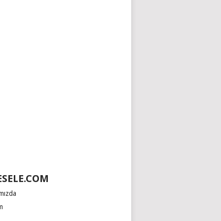
SELE.COM
mızda
im