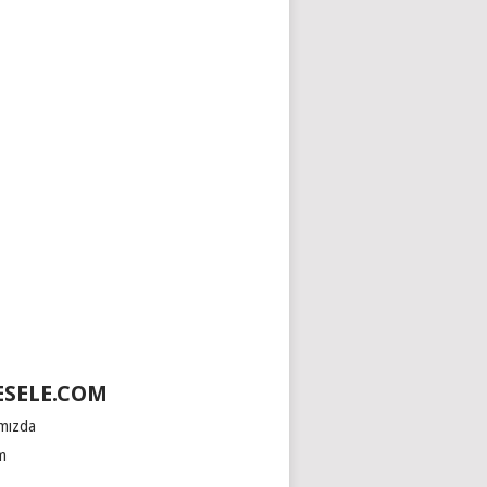
SELE.COM
mızda
im