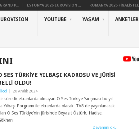
RAND P...
ESTONYA 2026 EUROVISION ...
ROMANYA 2026 FINALISTLER
EUROVISION
YOUTUBE
YAŞAM
ANKETLER
INI
O SES TÜRKIYE YILBAŞI KADROSU VE JÜRISI
BELLI OLDU!
ilicci
|
20 Aralık 2024
ir süredir ekranlarda olmayan O Ses Türkiye Yarışması bu yıl
a Yılbaşı Porgramı ile ekranlarda olacak. TV8 de yayınlanacak
lan O Ses Türkiye’nin jürisinde Beyazıt Öztürk, Hadise,
Gökhan
Devamını oku