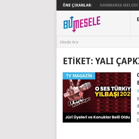
ÖNE ÇIKANLAR:
DANIMARKA MELODI G
ETIKET:
YALI ÇAPK
TV MAGAZIN
f
B
d
o