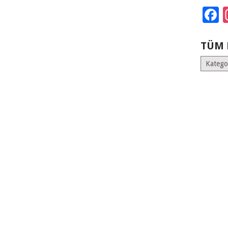
F
TÜM 
Tüm
Kategoril