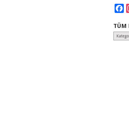
F
TÜM 
Tüm
Kategoril