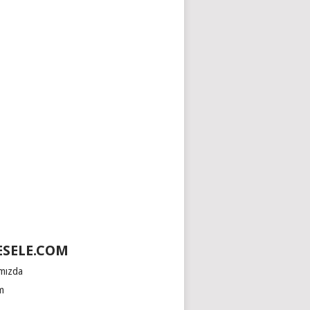
SELE.COM
mızda
im