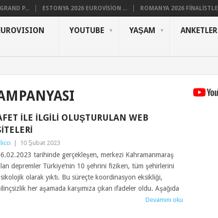
RAND P...
ESTONYA 2026 EUROVISION ...
ROMANYA 2026 FINALISTLER
EUROVISION
YOUTUBE
YAŞAM
ANKETLER
AMPANYASI
AFET ILE İLGILI OLUŞTURULAN WEB
SITELERI
ilicci
|
10 Şubat 2023
6.02.2023 tarihinde gerçekleşen, merkezi Kahramanmaraş
lan depremler Türkiye’nin 10 şehrini fiziken, tüm şehirlerini
sikolojik olarak yıktı. Bu süreçte koordinasyon eksikliği,
ilinçsizlik her aşamada karşımıza çıkan ifadeler oldu. Aşağıda
Devamını oku