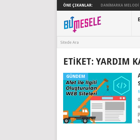
ÖNE ÇIKANLAR:
DANIMARKA MELODI G
ETIKET:
YARDIM K
GÜNDEM
f
0
o
p
b