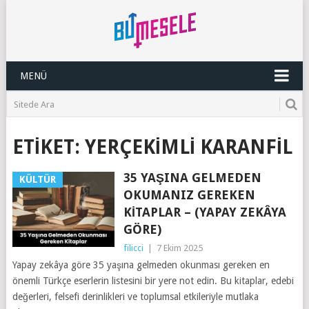
MENÜ
ETIKET:
YERÇEKIMLI KARANFIL
35 YAŞINA GELMEDEN
KÜLTÜR
OKUMANIZ GEREKEN
KITAPLAR – (YAPAY ZEKÂYA
GÖRE)
filicci
|
7 Ekim 2025
Yapay zekâya göre 35 yaşına gelmeden okunması gereken en
önemli Türkçe eserlerin listesini bir yere not edin. Bu kitaplar, edebi
değerleri, felsefi derinlikleri ve toplumsal etkileriyle mutlaka