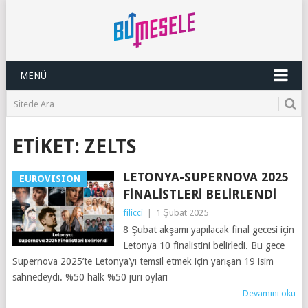
MENÜ
ETIKET:
ZELTS
LETONYA-SUPERNOVA 2025
EUROVISION
FINALISTLERI BELIRLENDI
filicci
|
1 Şubat 2025
8 Şubat akşamı yapılacak final gecesi için
Letonya 10 finalistini belirledi. Bu gece
Supernova 2025’te Letonya’yı temsil etmek için yarışan 19 isim
sahnedeydi. %50 halk %50 jüri oyları
Devamını oku