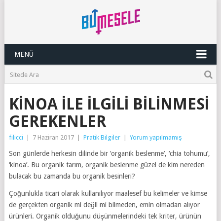
MENÜ
KINOA ILE İLGILI BILINMESI
GEREKENLER
filicci
|
7 Haziran 2017
|
Pratik Bilgiler
|
Yorum yapılmamış
Son günlerde herkesin dilinde bir ‘organik beslenme’, ‘chia tohumu’,
‘kinoa’. Bu organik tarım, organik beslenme güzel de kim nereden
bulacak bu zamanda bu organik besinleri?
Çoğunlukla ticari olarak kullanılıyor maalesef bu kelimeler ve kimse
de gerçekten organik mi değil mi bilmeden, emin olmadan alıyor
ürünleri. Organik olduğunu düşünmelerindeki tek kriter, ürünün