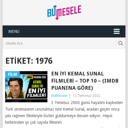
MENÜ
ETIKET:
1976
EN İYI KEMAL SUNAL
FILM
FILMLERI – TOP 10 – (IMDB
PUANINA GÖRE)
BuMesele
|
12 Temmuz 2022
3 Temmuz 2000 günü hayatını kaybeden
Türk sinemasının unutulmaz ismi Kemal Sunal, aradan geçen onca
yıla rağmen filmleriyle bizleri güldürmeye devam ediyor. Hepsi
birbirinden iyi çok sayıda filminin