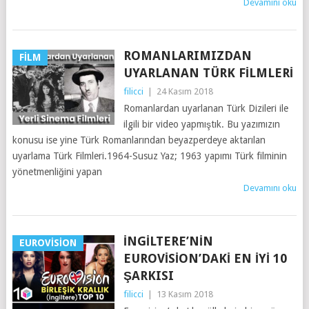
Devamını oku
ROMANLARIMIZDAN
FILM
UYARLANAN TÜRK FILMLERI
filicci
|
24 Kasım 2018
Romanlardan uyarlanan Türk Dizileri ile
ilgili bir video yapmıştık. Bu yazımızın
konusu ise yine Türk Romanlarından beyazperdeye aktarılan
uyarlama Türk Filmleri.1964-Susuz Yaz; 1963 yapımı Türk filminin
yönetmenliğini yapan
Devamını oku
İNGILTERE’NIN
EUROVISION
EUROVISION’DAKI EN İYI 10
ŞARKISI
filicci
|
13 Kasım 2018