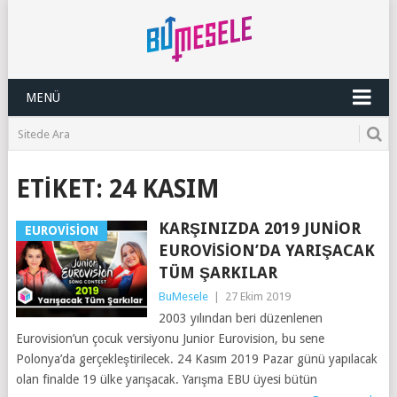
MENÜ
ETIKET:
24 KASIM
KARŞINIZDA 2019 JUNIOR
EUROVISION
EUROVISION’DA YARIŞACAK
TÜM ŞARKILAR
BuMesele
|
27 Ekim 2019
2003 yılından beri düzenlenen
Eurovision’un çocuk versiyonu Junior Eurovision, bu sene
Polonya’da gerçekleştirilecek. 24 Kasım 2019 Pazar günü yapılacak
olan finalde 19 ülke yarışacak. Yarışma EBU üyesi bütün