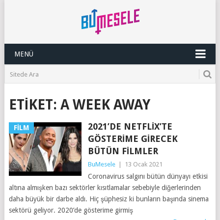
MENÜ
ETIKET:
A WEEK AWAY
2021’DE NETFLIX’TE
FILM
GÖSTERIME GIRECEK
BÜTÜN FILMLER
BuMesele
|
13 Ocak 2021
Coronavirus salgını bütün dünyayı etkisi
altına almışken bazı sektörler kısıtlamalar sebebiyle diğerlerinden
daha büyük bir darbe aldı. Hiç şüphesiz ki bunların başında sinema
sektörü geliyor. 2020’de gösterime girmiş