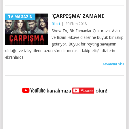
‘ÇARPIŞMA’ ZAMANI
TV MAGAZIN
filicci
|
20 Ekim 2018
Show Tv, Bir Zamanlar Çukurova, Avlu
ve Bizim Hikaye dizilerine büyük bir rakip
getiriyor. Büyük bir reyting savaşının
olduğu ve izleyicilerin uzun süredir merakla takip ettiği dizilerin
ekranlarda
Devamını oku
YAZILAR
NAVIGASYONU