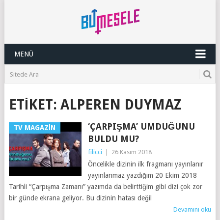
MENÜ
ETIKET:
ALPEREN DUYMAZ
‘ÇARPIŞMA’ UMDUĞUNU
TV MAGAZIN
BULDU MU?
filicci
|
26 Kasım 2018
Öncelikle dizinin ilk fragmanı yayınlanır
yayınlanmaz yazdığım 20 Ekim 2018
Tarihli “Çarpışma Zamanı” yazımda da belirttiğim gibi dizi çok zor
bir günde ekrana geliyor. Bu dizinin hatası değil
Devamını oku