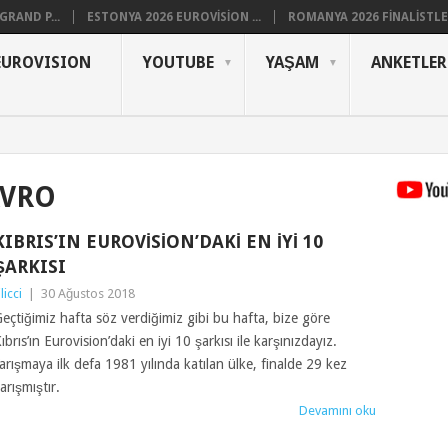
RAND P...
ESTONYA 2026 EUROVISION ...
ROMANYA 2026 FINALISTLER
EUROVISION
YOUTUBE
YAŞAM
ANKETLER
AVRO
KIBRIS’IN EUROVISION’DAKI EN İYI 10
ŞARKISI
ilicci
|
30 Ağustos 2018
eçtiğimiz hafta söz verdiğimiz gibi bu hafta, bize göre
ıbrıs’ın Eurovision’daki en iyi 10 şarkısı ile karşınızdayız.
arışmaya ilk defa 1981 yılında katılan ülke, finalde 29 kez
arışmıştır.
Devamını oku