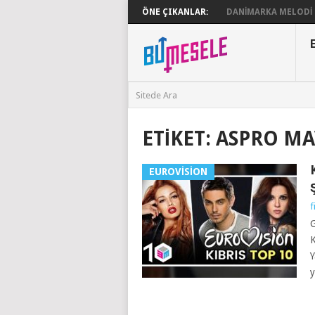
ÖNE ÇIKANLAR:
DANIMARKA MELODI G
ETIKET:
ASPRO M
EUROVISION
f
G
K
Y
y