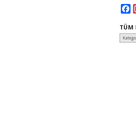
F
TÜM 
Tüm
Kategoril