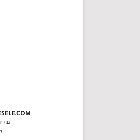
SELE.COM
mızda
im