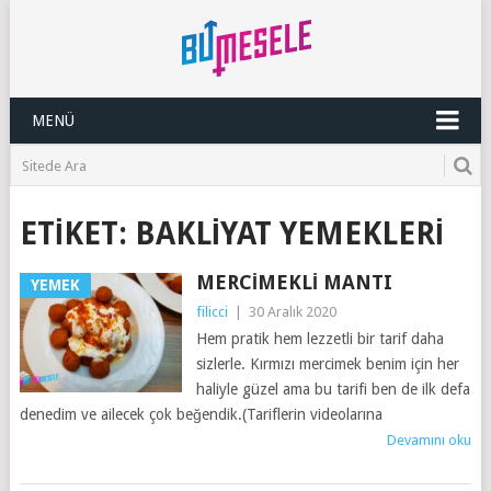
MENÜ
ETIKET:
BAKLIYAT YEMEKLERI
MERCIMEKLI MANTI
YEMEK
filicci
|
30 Aralık 2020
Hem pratik hem lezzetli bir tarif daha
sizlerle. Kırmızı mercimek benim için her
haliyle güzel ama bu tarifi ben de ilk defa
denedim ve ailecek çok beğendik.(Tariflerin videolarına
Devamını oku