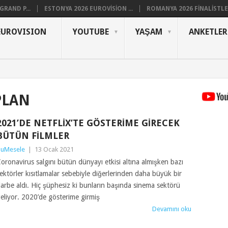
RAND P...
ESTONYA 2026 EUROVISION ...
ROMANYA 2026 FINALISTLER
EUROVISION
YOUTUBE
YAŞAM
ANKETLER
PLAN
2021’DE NETFLIX’TE GÖSTERIME GIRECEK
BÜTÜN FILMLER
uMesele
|
13 Ocak 2021
oronavirus salgını bütün dünyayı etkisi altına almışken bazı
ektörler kısıtlamalar sebebiyle diğerlerinden daha büyük bir
arbe aldı. Hiç şüphesiz ki bunların başında sinema sektörü
eliyor. 2020’de gösterime girmiş
Devamını oku