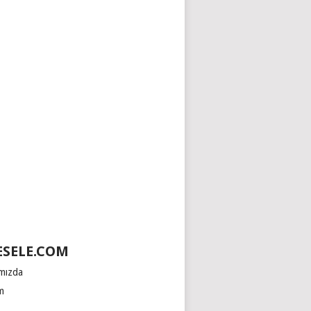
SELE.COM
mızda
im