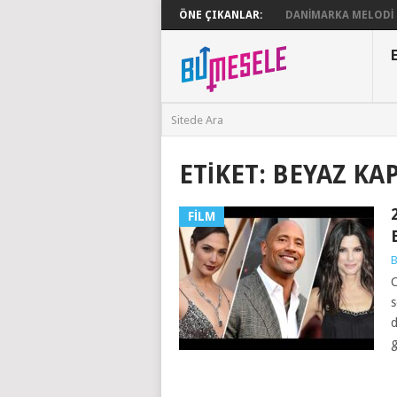
ÖNE ÇIKANLAR:
DANIMARKA MELODI G
ETIKET:
BEYAZ KA
FILM
B
C
s
d
g