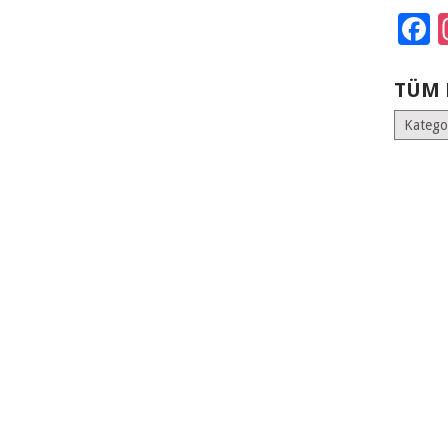
F
TÜM 
Tüm
Kategoril