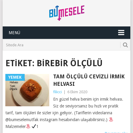
MENÜ
ETIKET:
BIREBIR ÖLÇÜLÜ
TAM ÖLÇÜLÜ CEVIZLI İRMIK
YEMEK
HELVASI
filicci
|
6 Ekim 2020
En güzel helva benim için irmik helvası.
Siz de seviyorsanız bu hızlı ve pratik
tarif, tam ölçüleri ile sizler için geliyor. (Tariflerin videolarına
@bumeselemutfak instagram hesabından ulaşabilirsiniz.)
Malzemeler
1