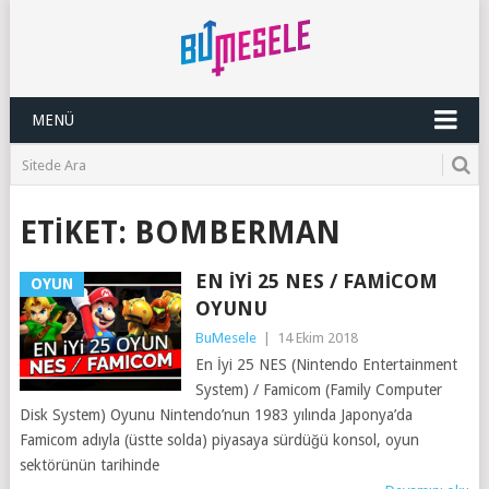
MENÜ
ETIKET:
BOMBERMAN
EN İYI 25 NES / FAMICOM
OYUN
OYUNU
BuMesele
|
14 Ekim 2018
En İyi 25 NES (Nintendo Entertainment
System) / Famicom (Family Computer
Disk System) Oyunu Nintendo’nun 1983 yılında Japonya’da
Famicom adıyla (üstte solda) piyasaya sürdüğü konsol, oyun
sektörünün tarihinde