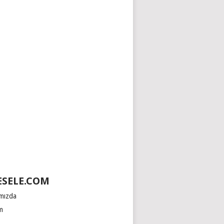
SELE.COM
mızda
im