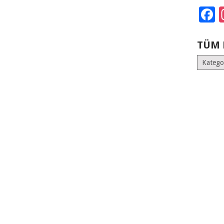
F
TÜM 
Tüm
Kategoril