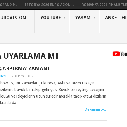
RAND P...
ESTONYA 2026 EUROVISION ...
ROMANYA 2026 FINALISTLER
EUROVISION
YOUTUBE
YAŞAM
ANKETLER
 UYARLAMA MI
‘ÇARPIŞMA’ ZAMANI
ilicci
|
20 Ekim 2018
how Tv, Bir Zamanlar Çukurova, Avlu ve Bizim Hikaye
izilerine büyük bir rakip getiriyor. Büyük bir reyting savaşının
lduğu ve izleyicilerin uzun süredir merakla takip ettiği dizilerin
kranlarda
Devamını oku