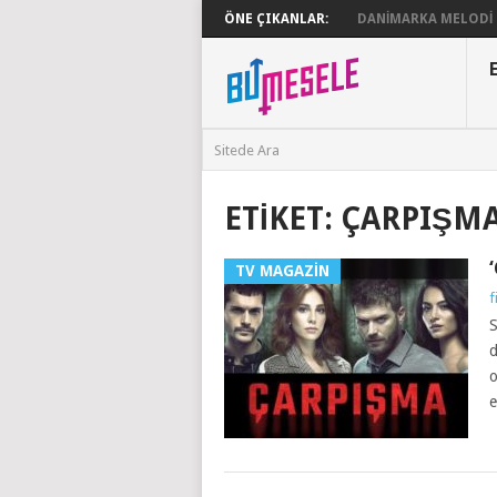
ÖNE ÇIKANLAR:
DANIMARKA MELODI G
ETIKET:
ÇARPIŞMA
TV MAGAZIN
f
S
d
o
e