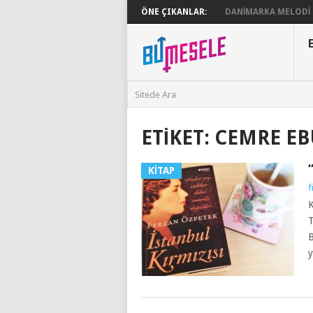
ÖNE ÇIKANLAR:
DANIMARKA MELODI G
ETIKET:
CEMRE EB
KITAP
f
K
T
B
y