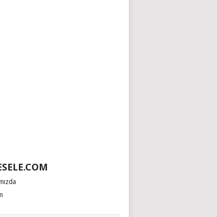
SELE.COM
mızda
im