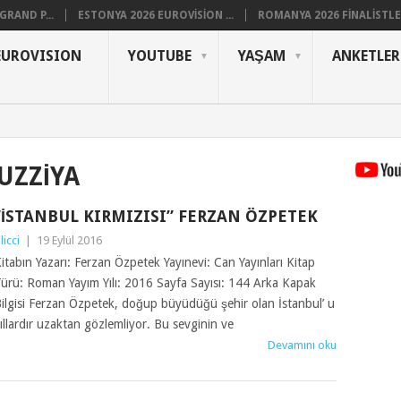
RAND P...
ESTONYA 2026 EUROVISION ...
ROMANYA 2026 FINALISTLER
EUROVISION
YOUTUBE
YAŞAM
ANKETLER
UZZIYA
“İSTANBUL KIRMIZISI” FERZAN ÖZPETEK
ilicci
|
19 Eylül 2016
itabın Yazarı: Ferzan Özpetek Yayınevi: Can Yayınları Kitap
ürü: Roman Yayım Yılı: 2016 Sayfa Sayısı: 144 Arka Kapak
ilgisi Ferzan Özpetek, doğup büyüdüğü şehir olan İstanbul’ u
ıllardır uzaktan gözlemliyor. Bu sevginin ve
Devamını oku