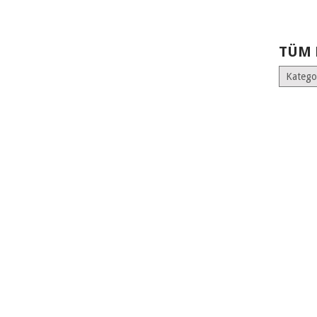
TÜM 
Tüm
Kategoril