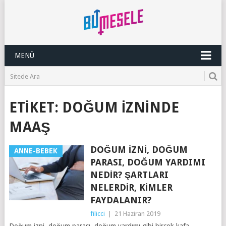
MENÜ
ETIKET:
DOĞUM IZNINDE
MAAŞ
DOĞUM İZNI, DOĞUM
ANNE-BEBEK
PARASI, DOĞUM YARDIMI
NEDIR? ŞARTLARI
NELERDIR, KIMLER
FAYDALANIR?
filicci
|
21 Haziran 2019