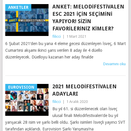
ANKET: MELODIFESTIVALEN
ANKETLER
ESC 2021 İÇIN SEÇIMINI
YAPIYOR! SIZIN
FAVORILERINIZ KIMLER?
filicci
|
1 Mart 2021
6 Şubat 2021’den bu yana 4 eleme gecesi düzenleyen İsveç, 6 Mart
Cumartesi akşamı ikinci şans verilen 8 aday ile 4 düello
düzenleyecek. Düelloyu kazanan her aday finalde
Devamını oku
2021 MELODIFESTIVALEN
EUROVISION
ADAYLARI
filicci
|
1 Aralık 2020
Bu yıl 61. si düzenlenecek olan İsveç
ulusal finali Melodifestivalen’de bu yıl
yarışacak 28 isim ve şarkı belli oldu. Şarkı isimleri İsveçli yayıncı SVT
tarafından açıklandı. Eurovision Şarkı Yarışması’na