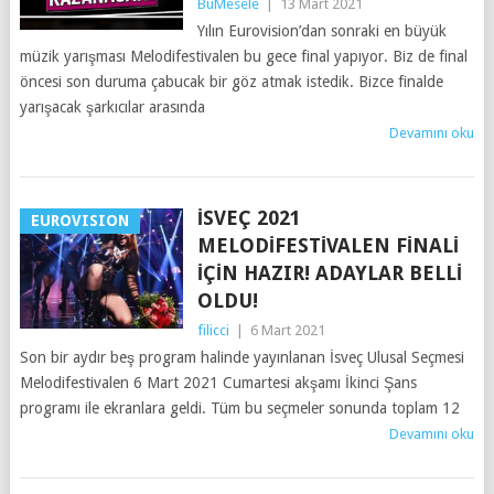
BuMesele
|
13 Mart 2021
Yılın Eurovision’dan sonraki en büyük
müzik yarışması Melodifestivalen bu gece final yapıyor. Biz de final
öncesi son duruma çabucak bir göz atmak istedik. Bizce finalde
yarışacak şarkıcılar arasında
Devamını oku
İSVEÇ 2021
EUROVISION
MELODIFESTIVALEN FINALI
İÇIN HAZIR! ADAYLAR BELLI
OLDU!
filicci
|
6 Mart 2021
Son bir aydır beş program halinde yayınlanan İsveç Ulusal Seçmesi
Melodifestivalen 6 Mart 2021 Cumartesi akşamı İkinci Şans
programı ile ekranlara geldi. Tüm bu seçmeler sonunda toplam 12
Devamını oku