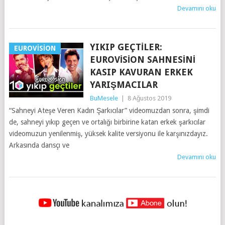
Devamını oku
YIKIP GEÇTILER:
EUROVISION
EUROVISION SAHNESINI
KASIP KAVURAN ERKEK
YARIŞMACILAR
BuMesele
|
8 Ağustos 2019
“Sahneyi Ateşe Veren Kadın Şarkıcılar” videomuzdan sonra, şimdi
de, sahneyi yıkıp geçen ve ortalığı birbirine katan erkek şarkıcılar
videomuzun yenilenmiş, yüksek kalite versiyonu ile karşınızdayız.
Arkasında dansçı ve
Devamını oku
YAZILAR
NAVIGASYONU