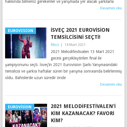
hakkında bilmeniz gerekenler ve yarışmada yer alacak şarkılarla
Devamını oku
İSVEÇ 2021 EUROVISION
EUROVISION
TEMSILCISINI SEÇTI!
filicci
|
14 Mart 2021
2021 Melodifestivalen 13 Mart 2021
gecesi gerçekleştirilen final ile
şampiyonunu seçti. İsveç’in 2021 Eurovision Şarkı Yarışmasındaki
temsilcisi ve şarkısı haftalar süren bir yarışma sonrasında belirlenmiş
oldu. Bahislerde uzun süredir önde
Devamını oku
2021 MELODIFESTIVALEN’I
EUROVISION
KIM KAZANACAK? FAVORI
KIM?