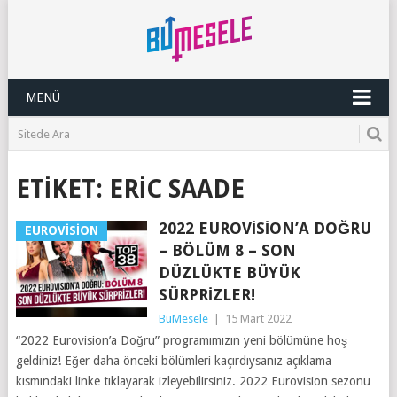
MENÜ
ETIKET:
ERIC SAADE
2022 EUROVISION’A DOĞRU
EUROVISION
– BÖLÜM 8 – SON
DÜZLÜKTE BÜYÜK
SÜRPRIZLER!
BuMesele
|
15 Mart 2022
“2022 Eurovision’a Doğru” programımızın yeni bölümüne hoş
geldiniz! Eğer daha önceki bölümleri kaçırdıysanız açıklama
kısmındaki linke tıklayarak izleyebilirsiniz. 2022 Eurovision sezonu