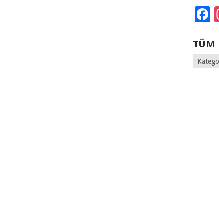
F
TÜM 
Tüm
Kategoril