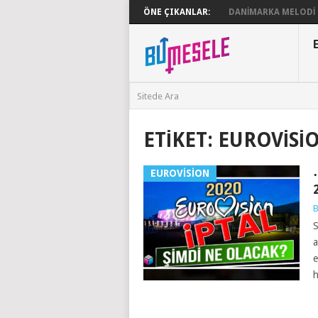
ÖNE ÇIKANLAR:
DANIMARKA MELODI G
ETIKET:
EUROVISIO
EUROVISION
B
S
a
e
h