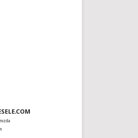
SELE.COM
mızda
im