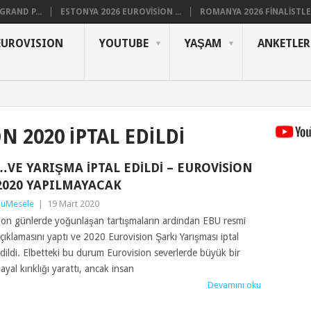
RAND P...
ESTONYA 2026 EUROVISION ...
ROMANYA 2026 FINALISTLER
EUROVISION
YOUTUBE
YAŞAM
ANKETLER
N 2020 IPTAL EDILDI
…VE YARIŞMA İPTAL EDILDI – EUROVISION
2020 YAPILMAYACAK
uMesele
|
19 Mart 2020
on günlerde yoğunlaşan tartışmaların ardından EBU resmi
çıklamasını yaptı ve 2020 Eurovision Şarkı Yarışması iptal
dildi. Elbetteki bu durum Eurovision severlerde büyük bir
ayal kırıklığı yarattı, ancak insan
Devamını oku