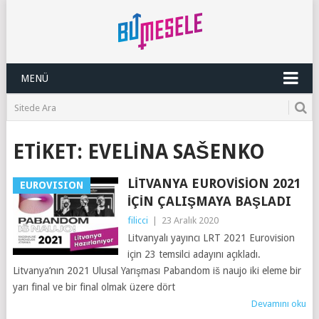
MENÜ
ETIKET:
EVELINA SAŠENKO
LITVANYA EUROVISION 2021
EUROVISION
İÇIN ÇALIŞMAYA BAŞLADI
filicci
|
23 Aralık 2020
Litvanyalı yayıncı LRT 2021 Eurovision
için 23 temsilci adayını açıkladı.
Litvanya’nın 2021 Ulusal Yarışması Pabandom iš naujo iki eleme bir
yarı final ve bir final olmak üzere dört
Devamını oku