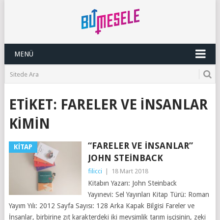
MENÜ
ETIKET:
FARELER VE INSANLAR
KIMIN
“FARELER VE İNSANLAR”
KITAP
JOHN STEINBACK
filicci
|
18 Mart 2018
Kitabın Yazarı: John Steinback
Yayınevi: Sel Yayınları Kitap Türü: Roman
Yayım Yılı: 2012 Sayfa Sayısı: 128 Arka Kapak Bilgisi Fareler ve
İnsanlar, birbirine zıt karakterdeki iki mevsimlik tarım işçisinin, zeki