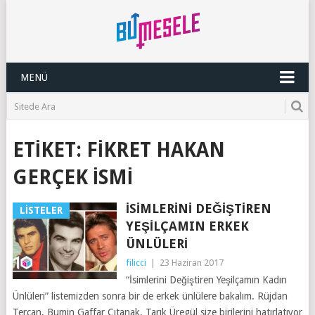
MENÜ
ETIKET:
FIKRET HAKAN
GERÇEK ISMI
İSIMLERINI DEĞIŞTIREN
LISTELER
YEŞILÇAMIN ERKEK
ÜNLÜLERI
filicci
|
23 Haziran 2017
“İsimlerini Değiştiren Yeşilçamın Kadın
Ünlüleri” listemizden sonra bir de erkek ünlülere bakalım. Rüjdan
Tercan, Bumin Gaffar Çıtanak, Tarık Üregül size birilerini hatırlatıyor