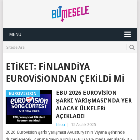
MENÜ
ETIKET:
FINLANDIYA
EUROVISIONDAN ÇEKILDI MI
EBU 2026 EUROVISION
EUROVISION
ŞARKI YARIŞMASI’NDA YER
ALACAK ÜLKELERI
AÇIKLADI!
filicci
|
15 Aralık 2025
2026 Eurovision şarkı yarışması Avusturya’nın Viyana şehrinde
düzenlenecek. Avrupa Yayın Kurulu (EBU) yarışmada yer alacak 35