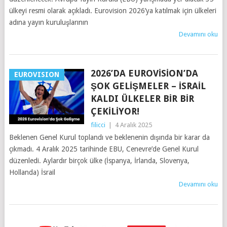
ülkeyi resmi olarak açıkladı. Eurovision 2026’ya katılmak için ülkeleri
adına yayın kuruluşlarının
Devamını oku
2026’DA EUROVISION’DA
EUROVISION
ŞOK GELIŞMELER – İSRAIL
KALDI ÜLKELER BIR BIR
ÇEKILIYOR!
filicci
|
4 Aralık 2025
Beklenen Genel Kurul toplandı ve beklenenin dışında bir karar da
çıkmadı. 4 Aralık 2025 tarihinde EBU, Cenevre’de Genel Kurul
düzenledi. Aylardır birçok ülke (İspanya, İrlanda, Slovenya,
Hollanda) İsrail
Devamını oku
YAZILAR