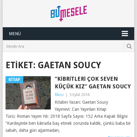
MENÜ
ETIKET:
GAETAN SOUCY
“KIBRITLERI ÇOK SEVEN
KITAP
KÜÇÜK KIZ” GAETAN SOUCY
filicci
|
5 Eylül 2018
Kitabın Yazarı: Gaetan Soucy
Yayınevi: Can Yayınları Kitap
Türü: Roman Yayım Yılı: 2018 Sayfa Sayısı: 152 Arka Kapak Bilgisi
“Kardeşimle ben kâinatla baş etmek zorunda kaldık, çünkü baba bir
sabah, daha gün ağarmadan,