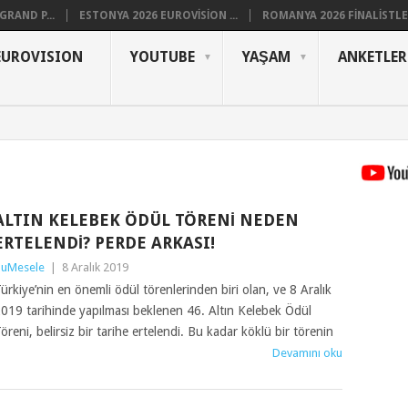
RAND P...
ESTONYA 2026 EUROVISION ...
ROMANYA 2026 FINALISTLER
EUROVISION
YOUTUBE
YAŞAM
ANKETLER
ALTIN KELEBEK ÖDÜL TÖRENI NEDEN
ERTELENDI? PERDE ARKASI!
uMesele
|
8 Aralık 2019
ürkiye’nin en önemli ödül törenlerinden biri olan, ve 8 Aralık
019 tarihinde yapılması beklenen 46. Altın Kelebek Ödül
öreni, belirsiz bir tarihe ertelendi. Bu kadar köklü bir törenin
Devamını oku