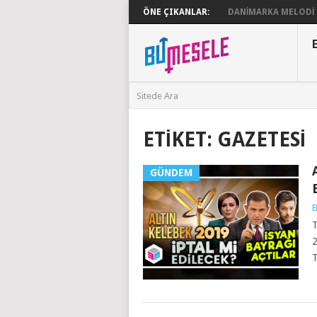
ÖNE ÇIKANLAR:
DANIMARKA MELODI G
ETIKET:
GAZETESI
GÜNDEM
B
T
2
T