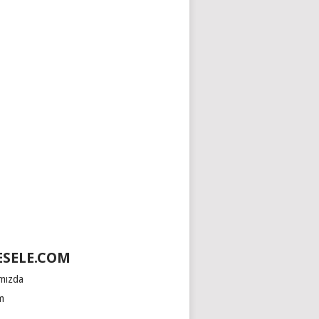
SELE.COM
mızda
im