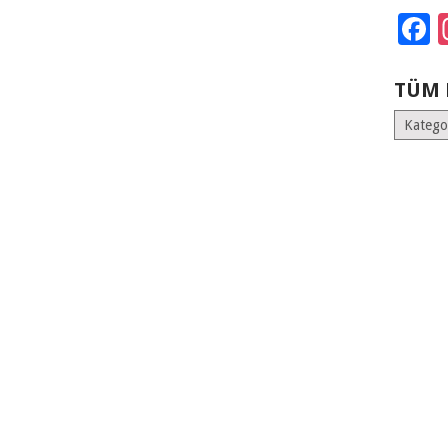
F
TÜM 
Tüm
Kategoril