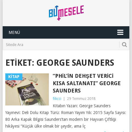
MENÜ
ETIKET:
GEORGE SAUNDERS
“PHIL’IN DEHŞET VERICI
KITAP
KISA SALTANATI” GEORGE
SAUNDERS
filicci
|
29 Temmuz 2018
Kitabın Yazarı: George Saunders
Yayınevi: Deli Dolu Kitap Türü: Roman Yayım Yılı: 2015 Sayfa Sayısı:
80 Arka Kapak Bilgisi Saunders’tan modern bir Hayvan Çiftliği
hikâyesi “Küçük ülke olmak bir şeydir, ama İç