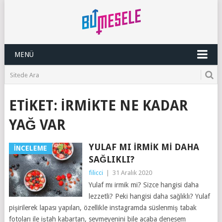
MENÜ
ETIKET:
IRMIKTE NE KADAR
YAĞ VAR
YULAF MI İRMIK MI DAHA
İNCELEME
SAĞLIKLI?
filicci
|
31 Aralık 2020
Yulaf mı irmik mi? Sizce hangisi daha
lezzetli? Peki hangisi daha sağlıklı? Yulaf
pişirilerek lapası yapılan, özellikle instagramda süslenmiş tabak
fotoları ile iştah kabartan, sevmeyenini bile acaba denesem