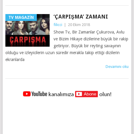
‘ÇARPIŞMA’ ZAMANI
TV MAGAZIN
filicci
|
20 Ekim 2018
Show Tv, Bir Zamanlar Çukurova, Avlu
ve Bizim Hikaye dizilerine büyük bir rakip
getiriyor. Büyük bir reyting savaşının
olduğu ve izleyicilerin uzun süredir merakla takip ettiği dizilerin
ekranlarda
Devamını oku
YAZILAR
NAVIGASYONU