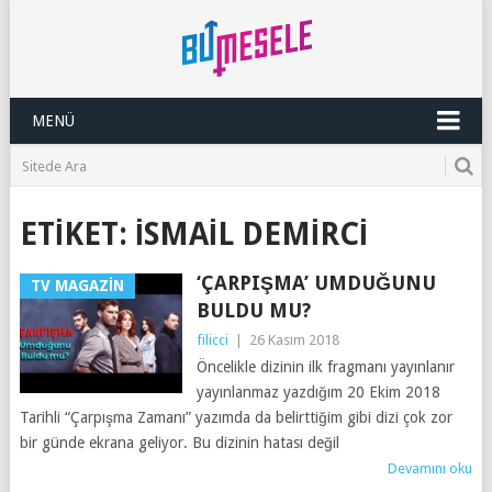
MENÜ
ETIKET:
İSMAIL DEMIRCI
‘ÇARPIŞMA’ UMDUĞUNU
TV MAGAZIN
BULDU MU?
filicci
|
26 Kasım 2018
Öncelikle dizinin ilk fragmanı yayınlanır
yayınlanmaz yazdığım 20 Ekim 2018
Tarihli “Çarpışma Zamanı” yazımda da belirttiğim gibi dizi çok zor
bir günde ekrana geliyor. Bu dizinin hatası değil
Devamını oku