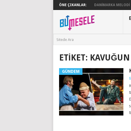
ÖNE ÇIKANLAR:
DANIMARKA MELODI G
ETIKET:
KAVUĞUN 
GÜNDEM
f
K
t
E
s
t