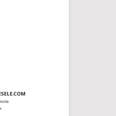
SELE.COM
mızda
im