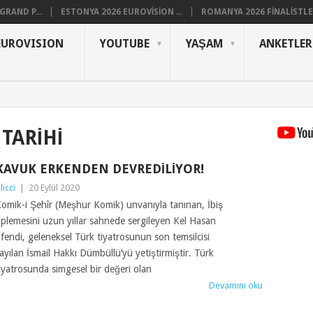
RAND P...
ESTONYA 2026 EUROVISION ...
ROMANYA 2026 FINALISTLER
EUROVISION
YOUTUBE
YAŞAM
ANKETLER
TARIHI
KAVUK ERKENDEN DEVREDILIYOR!
ilicci
|
20 Eylül 2020
omik-i Şehîr (Meşhur Komik) unvanıyla tanınan, İbiş
iplemesini uzun yıllar sahnede sergileyen Kel Hasan
fendi, geleneksel Türk tiyatrosunun son temsilcisi
ayılan İsmail Hakkı Dümbüllü’yü yetiştirmiştir. Türk
iyatrosunda simgesel bir değeri olan
Devamını oku