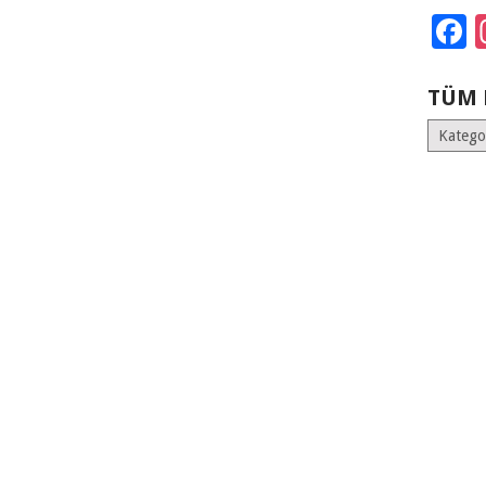
F
TÜM 
Tüm
Kategoril