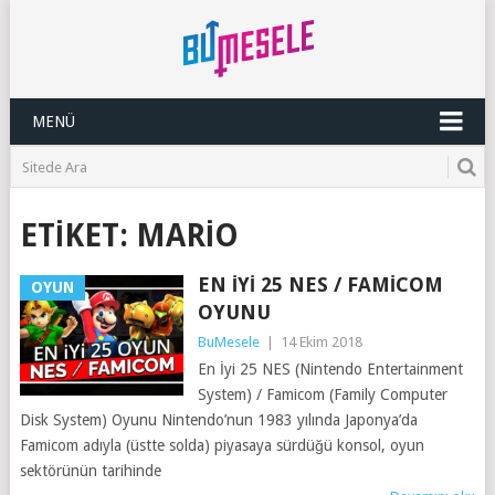
MENÜ
ETIKET:
MARIO
EN İYI 25 NES / FAMICOM
OYUN
OYUNU
BuMesele
|
14 Ekim 2018
En İyi 25 NES (Nintendo Entertainment
System) / Famicom (Family Computer
Disk System) Oyunu Nintendo’nun 1983 yılında Japonya’da
Famicom adıyla (üstte solda) piyasaya sürdüğü konsol, oyun
sektörünün tarihinde