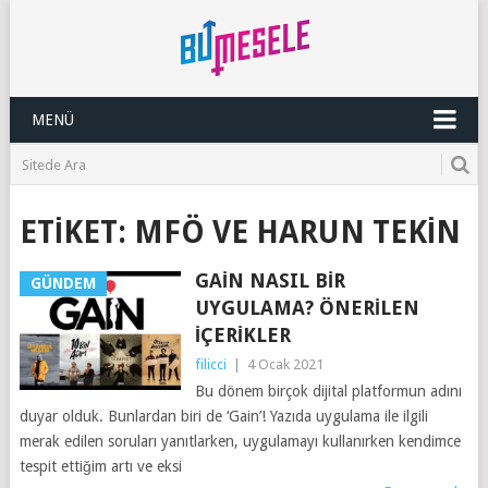
MENÜ
ETIKET:
MFÖ VE HARUN TEKIN
GAIN NASIL BIR
GÜNDEM
UYGULAMA? ÖNERILEN
İÇERIKLER
filicci
|
4 Ocak 2021
Bu dönem birçok dijital platformun adını
duyar olduk. Bunlardan biri de ‘Gain’! Yazıda uygulama ile ilgili
merak edilen soruları yanıtlarken, uygulamayı kullanırken kendimce
tespit ettiğim artı ve eksi