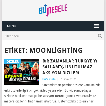
MENÜ
ETIKET:
MOONLIGHTING
BIR ZAMANLAR TÜRKIYE’YI
DIZILER
SALLAMIŞ UNUTULMAZ
AKSIYON DIZILERI
BuMesele
|
7 Ocak 2021
Sitcomlardan pembe dizilere kanalımızda
eski dizilerle ilgili bir çok video yayınladık. Bu videomuzdaysa
sizlerle birlikte nostaljik bir aksiyon turuna çıkmak ve unutulmaz
macera dizilerini hatırlamak istiyoruz. Listemizdeki dizilerin her