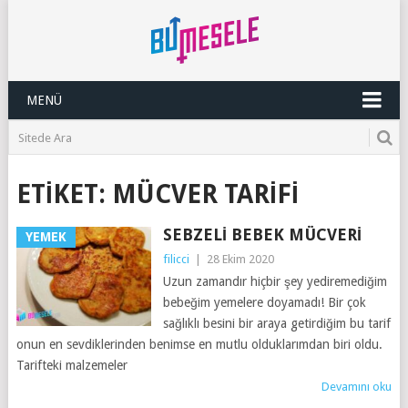
MENÜ
ETIKET:
MÜCVER TARIFI
SEBZELI BEBEK MÜCVERI
YEMEK
filicci
|
28 Ekim 2020
Uzun zamandır hiçbir şey yediremediğim
bebeğim yemelere doyamadı! Bir çok
sağlıklı besini bir araya getirdiğim bu tarif
onun en sevdiklerinden benimse en mutlu olduklarımdan biri oldu.
Tarifteki malzemeler
Devamını oku