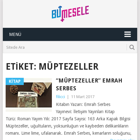
MENÜ
ETIKET:
MÜPTEZELLER
“MÜPTEZELLER” EMRAH
KITAP
SERBES
filicci
|
11 Mart 2017
Kitabın Yazarı: Emrah Serbes
Yayınevi: İletişim Yayınları Kitap
Türü: Roman Yayım Yılı: 2017 Sayfa Sayısı: 163 Arka Kapak Bilgisi
Müptezeller, uğultuların, yoksunluğun ve kaybeden delikanlıların
romanı. Lime lime, ufalanarak. Emrah Serbes, kenarların soluğunu,