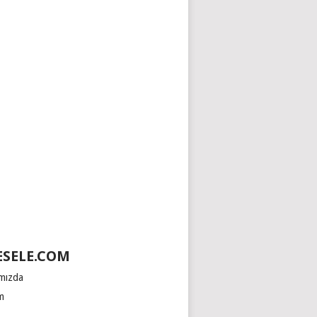
SELE.COM
mızda
im