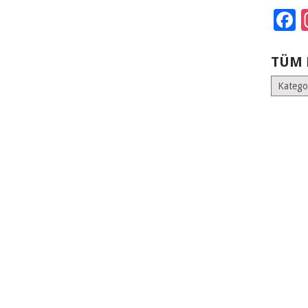
F
TÜM 
Tüm
Kategoril