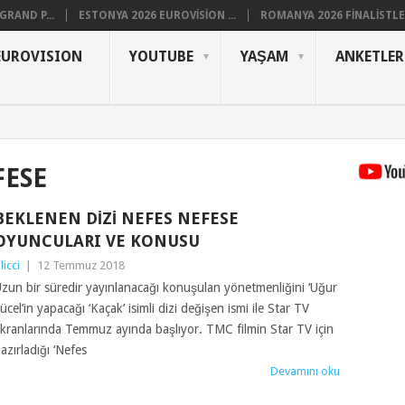
RAND P...
ESTONYA 2026 EUROVISION ...
ROMANYA 2026 FINALISTLER
EUROVISION
YOUTUBE
YAŞAM
ANKETLER
FESE
BEKLENEN DIZI NEFES NEFESE
OYUNCULARI VE KONUSU
ilicci
|
12 Temmuz 2018
zun bir süredir yayınlanacağı konuşulan yönetmenliğini ‘Uğur
ücel’in yapacağı ‘Kaçak’ isimli dizi değişen ismi ile Star TV
kranlarında Temmuz ayında başlıyor. TMC filmin Star TV için
azırladığı ‘Nefes
Devamını oku