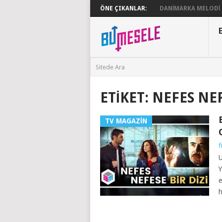
ÖNE ÇIKANLAR:
DANIMARKA MELODI G
ETIKET:
NEFES NE
TV MAGAZIN
f
U
Y
e
h