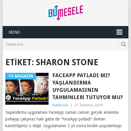
MENÜ
ETIKET:
SHARON STONE
FACEAPP PATLADI MI?
TV MAGAZIN
YAŞLANDIRMA
UYGULAMASININ
TAHMINLERI TUTUYOR MU?
BuMesele
|
21 Temmuz 2019
Yaşlandırma uygulaması FaceApp zaman zaman gerçek anlamda
patlayıp çalışmaz hale gelse de “FaceApp patladı” derken
kastettiğimiz o değil. Uygulamanın 2 yıl sonra birden popülerleşip