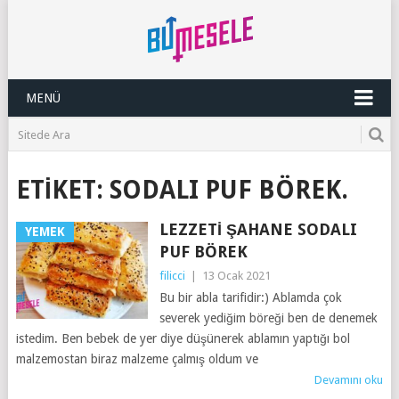
MENÜ
ETIKET:
SODALI PUF BÖREK.
LEZZETI ŞAHANE SODALI
YEMEK
PUF BÖREK
filicci
|
13 Ocak 2021
Bu bir abla tarifidir:) Ablamda çok
severek yediğim böreği ben de denemek
istedim. Ben bebek de yer diye düşünerek ablamın yaptığı bol
malzemostan biraz malzeme çalmış oldum ve
Devamını oku