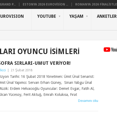
RAND P...
ESTONYA 2026 EUROVISION ...
ROMANYA 2026 FINALISTLER
EUROVISION
YOUTUBE
YAŞAM
ANKETLER
LARI OYUNCU ISIMLERI
SOFRA SIRLARI-UMUT VERIYOR!
ilicci
|
21 Şubat 2018
izyon Tarihi: 16 Şubat 2018 Yönetmen: Ümit Ünal Senarist:
mit Ünal Yapımcı: Servan Erhan Güney, Sinan Yabgu Ünal
üzik: Erdem Helvacıoğlu Oyuncular: Demet Evgar, Fatih Al,
lican Yücesoy, Ferit Aktuğ, Emrah Kolukısa, Fırat
Devamını oku