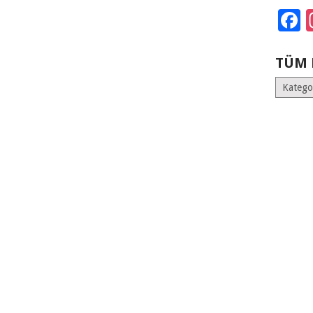
F
TÜM 
Tüm
Kategoril