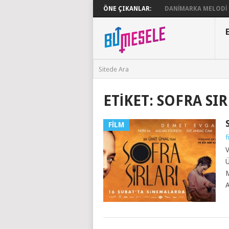
ÖNE ÇIKANLAR:
DANIMARKA MELODI G
ETIKET:
SOFRA SIR
FILM
f
V
Ü
M
A