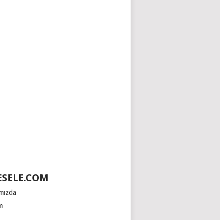
SELE.COM
mızda
im