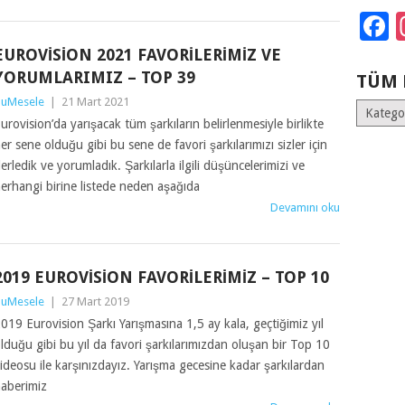
F
EUROVISION 2021 FAVORILERIMIZ VE
YORUMLARIMIZ – TOP 39
TÜM 
uMesele
|
21 Mart 2021
Tüm
urovision’da yarışacak tüm şarkıların belirlenmesiyle birlikte
Kategoril
er sene olduğu gibi bu sene de favori şarkılarımızı sizler için
erledik ve yorumladık. Şarkılarla ilgili düşüncelerimizi ve
erhangi birine listede neden aşağıda
Devamını oku
2019 EUROVISION FAVORILERIMIZ – TOP 10
uMesele
|
27 Mart 2019
019 Eurovision Şarkı Yarışmasına 1,5 ay kala, geçtiğimiz yıl
lduğu gibi bu yıl da favori şarkılarımızdan oluşan bir Top 10
ideosu ile karşınızdayız. Yarışma gecesine kadar şarkılardan
aberimiz