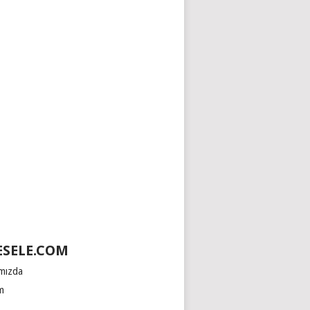
SELE.COM
mızda
im