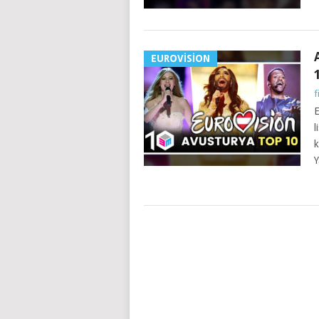
EUROVISION
f
E
l
k
Y
YAZILAR
NAVIGASYONU