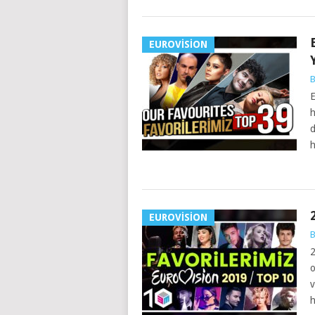
EUROVISION
B
E
h
d
h
EUROVISION
B
2
o
v
h