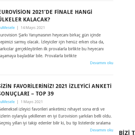
EUROVISION 2021’DE FINALE HANGI
ÜLKELER KALACAK?
uMesele
|
14 Mayıs 2021
urovision Şarkı Yarışmasının heyecanı birkaç gün içinde
epimizi sarmış olacak. İzleyiciler için henüz erken olsa da,
arkıcılar gerçekleştirilen ilk provalarla birlikte bu heyecanı
aşamaya başladılar bile. Provalarla birlikte
Devamını oku
SIZIN FAVORILERINIZ! 2021 İZLEYICI ANKETI
SONUÇLARI – TOP 39
uMesele
|
1 Mayıs 2021
eleneksel izleyici favorileri anketimiz nihayet sona erdi ve
izlerin oylarıyla şekillenen en iyi Eurovision şarkıları belli oldu.
eçmiş yılları iyi takip edenler bilir ki, bu tip listelerde sıralama
Devamını oku
BIZI 