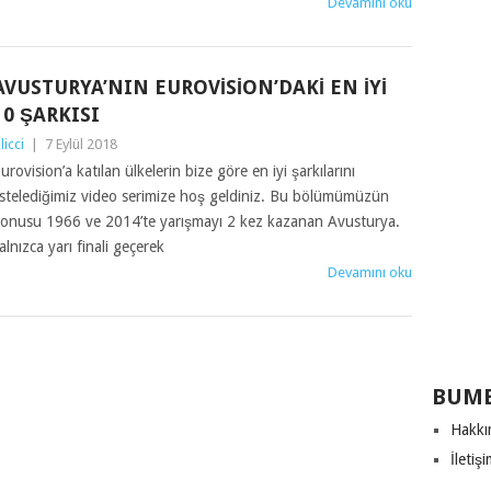
Devamını oku
AVUSTURYA’NIN EUROVISION’DAKI EN İYI
10 ŞARKISI
ilicci
|
7 Eylül 2018
urovision’a katılan ülkelerin bize göre en iyi şarkılarını
istelediğimiz video serimize hoş geldiniz. Bu bölümümüzün
onusu 1966 ve 2014’te yarışmayı 2 kez kazanan Avusturya.
alnızca yarı finali geçerek
Devamını oku
BUME
Hakkı
İletiş