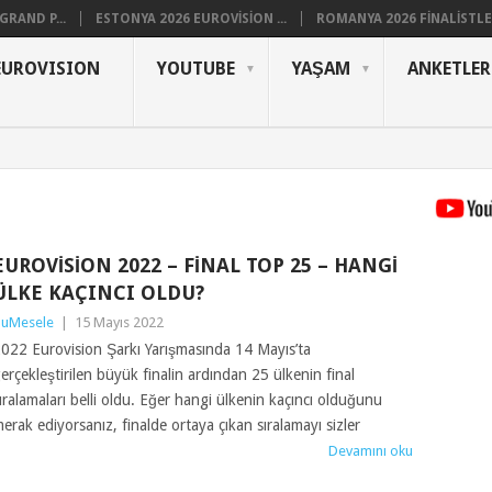
RAND P...
ESTONYA 2026 EUROVISION ...
ROMANYA 2026 FINALISTLER
EUROVISION
YOUTUBE
YAŞAM
ANKETLER
EUROVISION 2022 – FINAL TOP 25 – HANGI
ÜLKE KAÇINCI OLDU?
uMesele
|
15 Mayıs 2022
022 Eurovision Şarkı Yarışmasında 14 Mayıs’ta
erçekleştirilen büyük finalin ardından 25 ülkenin final
ıralamaları belli oldu. Eğer hangi ülkenin kaçıncı olduğunu
erak ediyorsanız, finalde ortaya çıkan sıralamayı sizler
Devamını oku