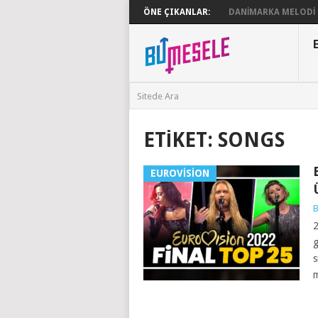
ÖNE ÇIKANLAR:
DANIMARKA MELODI G
ETIKET:
SONGS
EUROVISION
B
2
g
s
m