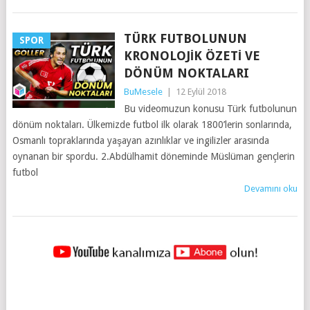
TÜRK FUTBOLUNUN
SPOR
KRONOLOJIK ÖZETI VE
DÖNÜM NOKTALARI
BuMesele
|
12 Eylül 2018
Bu videomuzun konusu Türk futbolunun
dönüm noktaları. Ülkemizde futbol ilk olarak 1800’lerin sonlarında,
Osmanlı topraklarında yaşayan azınlıklar ve ingilizler arasında
oynanan bir spordu. 2.Abdülhamit döneminde Müslüman gençlerin
futbol
Devamını oku
YAZILAR
NAVIGASYONU