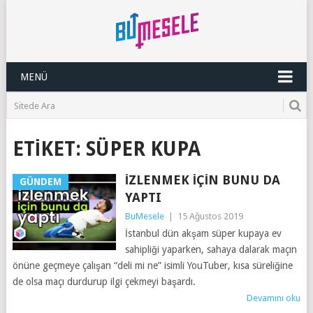
MENÜ
ETIKET:
SÜPER KUPA
İZLENMEK İÇIN BUNU DA
GÜNDEM
YAPTI
BuMesele
|
15 Ağustos 2019
İstanbul dün akşam süper kupaya ev
sahipliği yaparken, sahaya dalarak maçın
önüne geçmeye çalışan “deli mi ne” isimli YouTuber, kısa süreliğine
de olsa maçı durdurup ilgi çekmeyi başardı.
Devamını oku