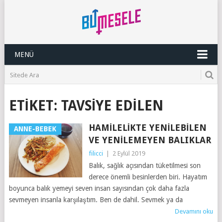
MENÜ
ETIKET:
TAVSIYE EDILEN
HAMILELIKTE YENILEBILEN
ANNE-BEBEK
VE YENILEMEYEN BALIKLAR
filicci
|
2 Eylül 2019
Balık, sağlık açısından tüketilmesi son
derece önemli besinlerden biri. Hayatım
boyunca balık yemeyi seven insan sayısından çok daha fazla
sevmeyen insanla karşılaştım. Ben de dahil. Sevmek ya da
Devamını oku