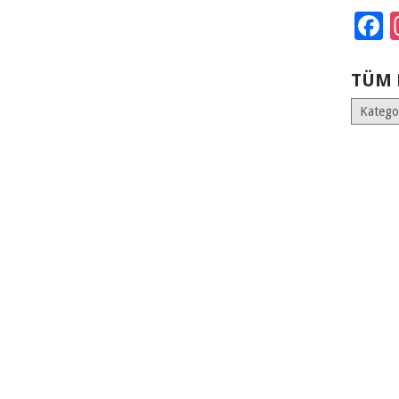
F
TÜM 
Tüm
Kategoril