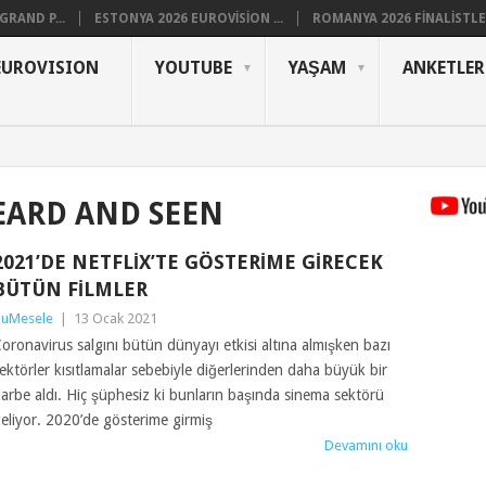
RAND P...
ESTONYA 2026 EUROVISION ...
ROMANYA 2026 FINALISTLER
EUROVISION
YOUTUBE
YAŞAM
ANKETLER
EARD AND SEEN
2021’DE NETFLIX’TE GÖSTERIME GIRECEK
BÜTÜN FILMLER
uMesele
|
13 Ocak 2021
oronavirus salgını bütün dünyayı etkisi altına almışken bazı
ektörler kısıtlamalar sebebiyle diğerlerinden daha büyük bir
arbe aldı. Hiç şüphesiz ki bunların başında sinema sektörü
eliyor. 2020’de gösterime girmiş
Devamını oku