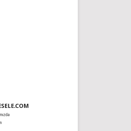
SELE.COM
mızda
im