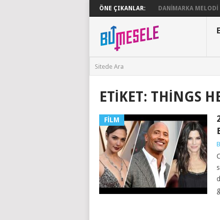
ÖNE ÇIKANLAR:
DANIMARKA MELODI G
ETIKET:
THINGS H
FILM
B
C
s
d
g