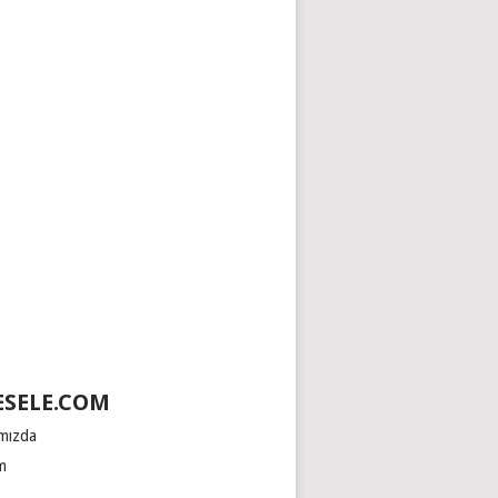
SELE.COM
mızda
im