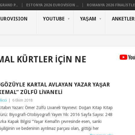
RAND P...
ESTONYA 2026 EUROVISION ...
ROMANYA 2026 FINALISTLER
EUROVISION
YOUTUBE
YAŞAM
ANKETLER
MAL KÜRTLER IÇIN NE
“GÖZÜYLE KARTAL AVLAYAN YAZAR YAŞAR
KEMAL” ZÜLFÜ LIVANELI
ilicci
|
6 Ekim 2018
itabın Yazarı: Ömer Zülfü Livaneli Yayınevi: Doğan Kitap Kitap
ürü: Biyografi-Otobiyografi Yayım Yılı: 2016 Sayfa Sayısı: 248
rka Kapak Bilgisi “Yaşar Kemal’in çevresinde esen, sanki
işiliğinin ve bedeninin ayrılmaz parçası olan, gittiği her