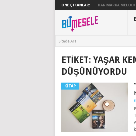
ÖNE ÇIKANLAR:
DANIMARKA MELODI G
ETIKET:
YAŞAR KE
DÜŞÜNÜYORDU
KITAP
f
K
T
A
k