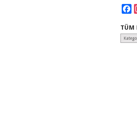
F
TÜM 
Tüm
Kategoril