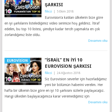
ŞARKISI
filicci
|
5 Ekim 2018
Eurovision’a katılan ülkelerin bize göre
en iyi şarkılarını listelediğimiz video serimize hoş geldiniz. İtiraf
edelim, bu top 10 listesi, şimdiye kadar tercih yapmakta en çok
zorlandığımız liste oldu.
Devamını oku
“İSRAIL” EN İYI 10
EUROVISION
EUROVISION ŞARKISI
filicci
|
24 Ağustos 2018
Siz Eurovision severler için hazırladığımız
yeni bir bölümün haberini verelim. Her
hafta bir ülkenin bize göre en iyi 10 şarkısını sizlerle paylaşacağız.
Hangi ülkeden başlayacağımıza karar veremediğimiz için
Devamını oku