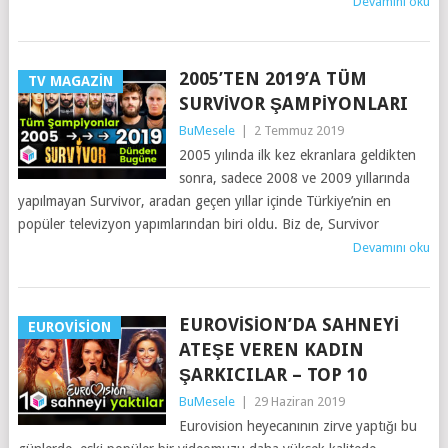
Devamını oku
2005’TEN 2019’A TÜM
TV MAGAZIN
SURVIVOR ŞAMPIYONLARI
BuMesele
|
2 Temmuz 2019
2005 yılında ilk kez ekranlara geldikten
sonra, sadece 2008 ve 2009 yıllarında
yapılmayan Survivor, aradan geçen yıllar içinde Türkiye’nin en
popüler televizyon yapımlarından biri oldu. Biz de, Survivor
Devamını oku
EUROVISION’DA SAHNEYI
EUROVISION
ATEŞE VEREN KADIN
ŞARKICILAR – TOP 10
BuMesele
|
29 Haziran 2019
Eurovision heyecanının zirve yaptığı bu