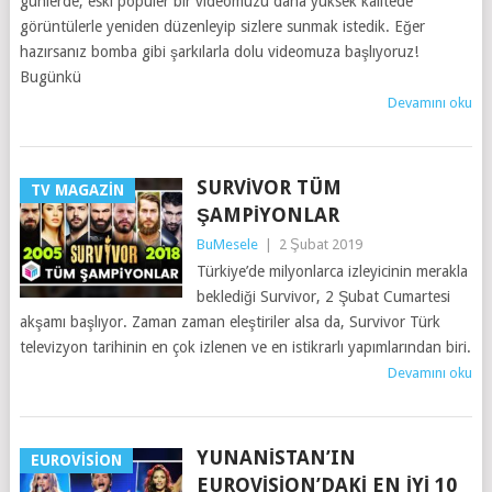
günlerde, eski popüler bir videomuzu daha yüksek kalitede
görüntülerle yeniden düzenleyip sizlere sunmak istedik. Eğer
hazırsanız bomba gibi şarkılarla dolu videomuza başlıyoruz!
Bugünkü
Devamını oku
SURVIVOR TÜM
TV MAGAZIN
ŞAMPIYONLAR
BuMesele
|
2 Şubat 2019
Türkiye’de milyonlarca izleyicinin merakla
beklediği Survivor, 2 Şubat Cumartesi
akşamı başlıyor. Zaman zaman eleştiriler alsa da, Survivor Türk
televizyon tarihinin en çok izlenen ve en istikrarlı yapımlarından biri.
Devamını oku
YUNANISTAN’IN
EUROVISION
EUROVISION’DAKI EN İYI 10