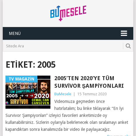
MENÜ
ETIKET:
2005
2005’TEN 2020’YE TÜM
TV MAGAZIN
SURVIVOR ŞAMPIYONLARI
BuMesele
|
15 Temmuz 2020
Videomuza geçmeden önce
hatırlatalım; bu linke tıklayarak “En İyi
Survivor Şampiyonları” izleyici favorileri anketimizde oy
kullanabilirsiniz. Sizlerin oylarıyla belirlenecek olan sıralamayı anket
kapandıktan sonra kanalımızda bir video ile paylaşacağız.