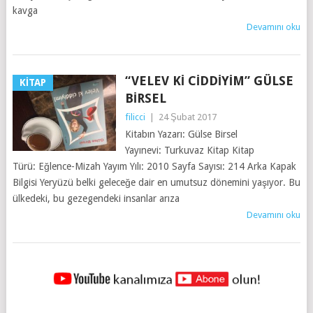
kavga
Devamını oku
“VELEV KI CIDDIYIM” GÜLSE
KITAP
BIRSEL
filicci
|
24 Şubat 2017
Kitabın Yazarı: Gülse Birsel
Yayınevi: Turkuvaz Kitap Kitap
Türü: Eğlence-Mizah Yayım Yılı: 2010 Sayfa Sayısı: 214 Arka Kapak
Bilgisi Yeryüzü belki geleceğe dair en umutsuz dönemini yaşıyor. Bu
ülkedeki, bu gezegendeki insanlar arıza
Devamını oku
YAZILAR
NAVIGASYONU