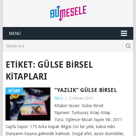
MENÜ
ETIKET:
GÜLSE BIRSEL
KITAPLARI
“YAZLIK” GÜLSE BIRSEL
KITAP
filicci
|
21 Nisan 2017
Kitabın Yazarı: Gülse Birsel
Yayınevi: Turkuvaz Kitap Kitap
Türü: Eğlence-Mizah Yayım Yılı: 2011
Sayfa Sayısı: 175 Arka Kapak Bilgisi Zor bir yıldı, kabul edin.
Dünyanın başına gelmedik kalmadı. Doğal afet, siyasi skandallar,