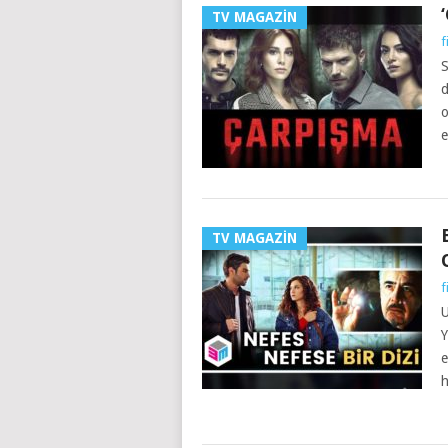
TV MAGAZIN
f
S
d
o
e
TV MAGAZIN
f
U
Y
e
h