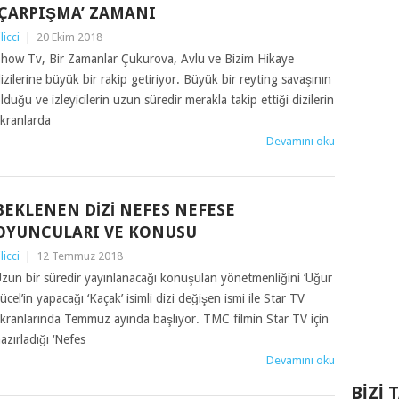
‘ÇARPIŞMA’ ZAMANI
ilicci
|
20 Ekim 2018
how Tv, Bir Zamanlar Çukurova, Avlu ve Bizim Hikaye
izilerine büyük bir rakip getiriyor. Büyük bir reyting savaşının
lduğu ve izleyicilerin uzun süredir merakla takip ettiği dizilerin
kranlarda
Devamını oku
BEKLENEN DIZI NEFES NEFESE
OYUNCULARI VE KONUSU
ilicci
|
12 Temmuz 2018
zun bir süredir yayınlanacağı konuşulan yönetmenliğini ‘Uğur
ücel’in yapacağı ‘Kaçak’ isimli dizi değişen ismi ile Star TV
kranlarında Temmuz ayında başlıyor. TMC filmin Star TV için
azırladığı ‘Nefes
Devamını oku
BIZI 