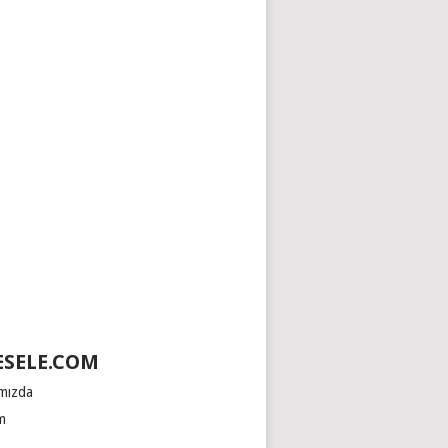
SELE.COM
mızda
im