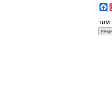
F
TÜM 
Tüm
Kategoril