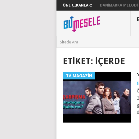
ÖNE ÇIKANLAR:
DANIMARKA MELODI G
ETIKET:
IÇERDE
TV MAGAZIN
f
Ö
2
g
d