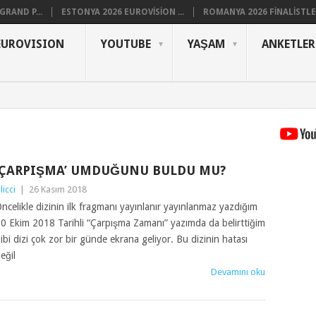
RAND P...
ESTONYA 2026 EUROVISION ...
ROMANYA 2026 FINALISTLER
EUROVISION
YOUTUBE
YAŞAM
ANKETLER
‘ÇARPIŞMA’ UMDUĞUNU BULDU MU?
ilicci
|
26 Kasım 2018
ncelikle dizinin ilk fragmanı yayınlanır yayınlanmaz yazdığım
0 Ekim 2018 Tarihli “Çarpışma Zamanı” yazımda da belirttiğim
ibi dizi çok zor bir günde ekrana geliyor. Bu dizinin hatası
eğil
Devamını oku